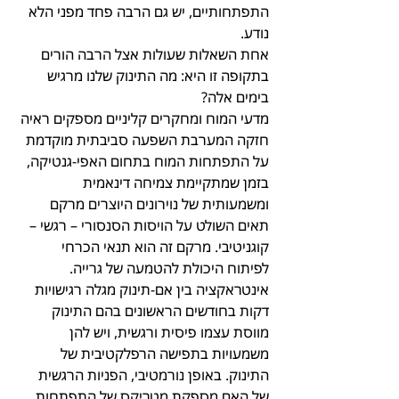
התפתחותיים, יש גם הרבה פחד מפני הלא 
נודע.
אחת השאלות שעולות אצל הרבה הורים 
בתקופה זו היא: מה התינוק שלנו מרגיש 
בימים אלה?
מדעי המוח ומחקרים קליניים מספקים ראיה 
חזקה המערבת השפעה סביבתית מוקדמת 
על התפתחות המוח בתחום האפי-גנטיקה, 
בזמן שמתקיימת צמיחה דינאמית 
ומשמעותית של נוירונים היוצרים מרקם 
תאים השולט על הויסות הסנסורי – רגשי – 
קוגניטיבי. מרקם זה הוא תנאי הכרחי 
לפיתוח היכולת להטמעה של גרייה.
אינטראקציה בין אם-תינוק מגלה רגישויות 
דקות בחודשים הראשונים בהם התינוק 
מווסת עצמו פיסית ורגשית, ויש להן 
משמעויות בתפישה הרפלקטיבית של 
התינוק. באופן נורמטיבי, הפניות הרגשית 
של האם מספקת מטריקס של התפתחות 