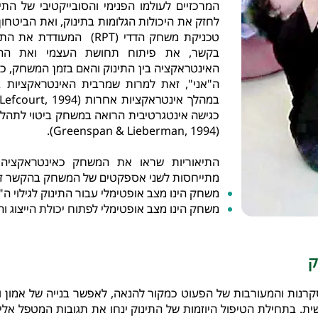
המרכזיים לעולמו הפנימי והסובייקטיבי של התי
לחזק את היכולות הגלומות בתינוק, ואת הביטחו
טכניקת משחק הדדי (RPT) המ
בקשר, את פיתוח תחושת העצמי ואת ההנ
האינטראקציה בין התינוק והאם בזמן המשחק, 
ה"אני", זאת למרות שמרבית האינטראקציות 
כגישה אינטגרטיבית הרואה במשחק ביטוי לתהליכים
(Greenspan & Lieberman, 1994).
התיאוריות שראו את המשחק כאינטראקציה
מתייחסות לשני אספקטים של המשחק בהקשר זה
משחק הינו מצב אופטימלי עבור התינוק לגילוי ה"א
משחק הינו מצב אופטימלי לפתוח יכולת הייצוג ו
ק
ת הסקרנות והמעורבות של הפעוט כמקור להנאה, לאפשר בנייה של אמון 
ית. בתחילת הטיפול היוזמות של התינוק ינחו את תגובות המטפל אליה