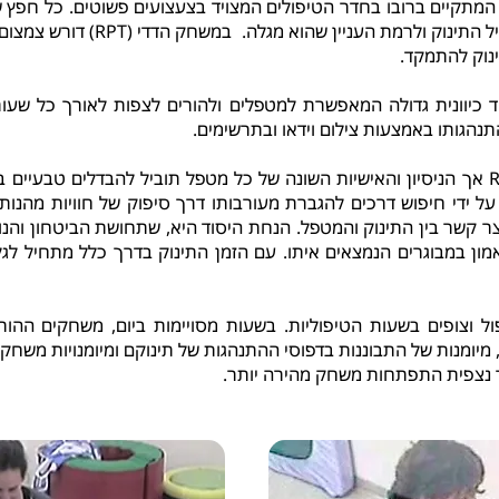
 המתקיים ברובו בחדר הטיפולים המצויד בצעצועים פשוטים. כל חפץ 
של למידה. החפצים מותאמים לגיל התינו
נוק להתמקד.
 כיוונית גדולה המאפשרת למטפלים ולהורים לצפות לאורך כל שעות
נהגותו באמצעות צילום וידאו ובתרשימים.
המטפלים עוברים הכשרה ב-RPT אך הניסיון והאישיות השונה של כל מטפל תוביל להבדלים
על ידי חיפוש דרכים להגברת מעורבותו דרך סיפוק של חוויות מהנות.
צר קשר בין התינוק והמטפל. הנחת היסוד היא, שתחושת הביטחון והנ
 במבוגרים הנמצאים איתו. עם הזמן התינוק בדרך כלל מתחיל לגלו
ול וצופים בשעות הטיפוליות. בשעות מסויימות ביום, משחקים ההור
מיומנות של התבוננות בדפוסי ההתנהגות של תינוקם ומיומנויות משחק
ך נצפית התפתחות משחק מהירה יותר.