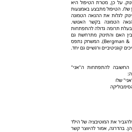
נוק. על כן, מטרת הטיפול היא
ן שלו. הטיפול מתבצע באמצעות
עודדת את התינוק לגלות את ההנאה הטמונה
אה הטמונה בקשר האנושי.
כבעלת תרומה גדולה להתפתחות
בין האם והתינוק מתרחשת גם
במהלך אינטראקציות אחרות (Bergman & Lefcourt, 1994). המשחק נתפס
 קוגניטיביים ורגשיים גם יחד.
 החשובה להתפתחות ה"אני"
:
ני" שלו
הסימבוליקה
ולהגביר את המוטיבציה של הילד
ן. בהדרגה, אמור להיווצר קשר