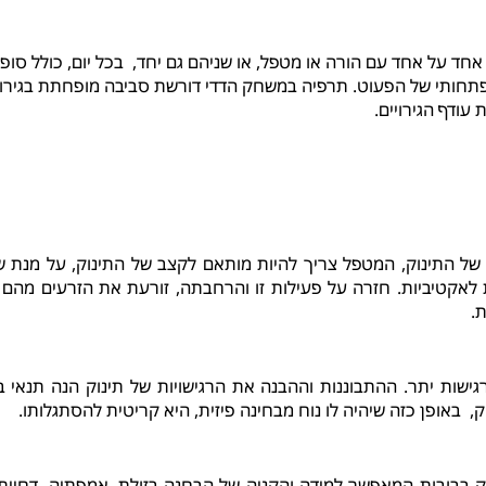
 אחד על אחד עם הורה או מטפל, או שניהם גם יחד, בכל יום, כולל סו
תחותי של הפעוט. תרפיה במשחק הדדי דורשת סביבה מופחתת בגירו
 עודף הגירויים.
של התינוק, המטפל צריך להיות מותאם לקצב של התינוק, על מנת של
ת לאקטיביות. חזרה על פעילות זו והרחבתה, זורעת את הזרעים מה
.
רגישות יתר. ההתבוננות וההבנה את הרגישויות של תינוק הנה תנאי ב
ק, באופן כזה שיהיה לו נוח מבחינה פיזית, היא קריטית להסתגלותו.
בבובות המאפשר למידה והקניה של הבחנה בזולת, אמפתיה, דחיית סי