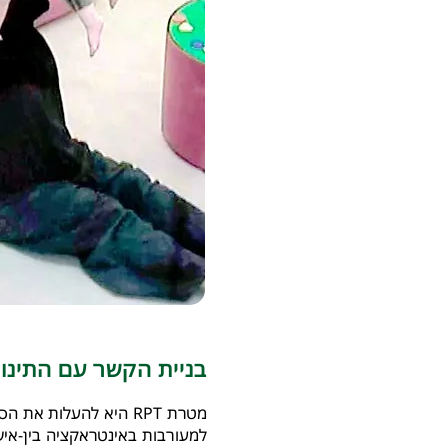
בניית הקשר עם התינו
מט
רת RPT היא להעלות א
למעורבות באינטראקציה בין-איש