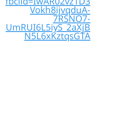
fbclid=IwAR02vz1D3
Vokh8ijvqduA-
7RSNO7-
UmRUI6L5iyS_2aXjB
N5L6xKztqsGTA